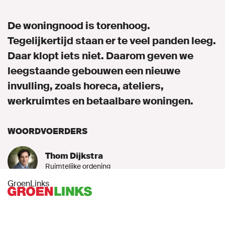
Naar GroenLinks.nl
De woningnood is torenhoog.
Tegelijkertijd staan er te veel panden leeg.
Daar klopt iets niet. Daarom geven we
MIJN GROENLINKS
leegstaande gebouwen een nieuwe
invulling, zoals horeca, ateliers,
werkruimtes en betaalbare woningen.
WOORDVOERDERS
Thom Dijkstra
Ruimtelijke ordening
GroenLinks