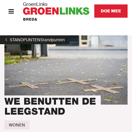
GroenLinks
DOE MEE
BREDA
HOME
STANDPUNTEN
Standpunten
STANDPUNTEN
KOM IN ACTIE
Onze mensen
Onze afdeling
WE BENUTTEN DE
LEEGSTAND
Nieuws
WONEN
Agenda